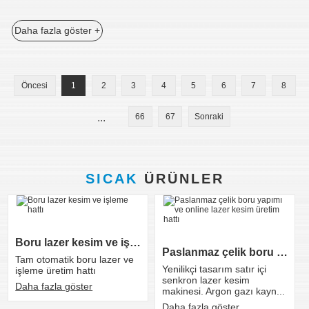
Daha fazla göster +
Öncesi
1
2
3
4
5
6
7
8
...
66
67
Sonraki
SICAK
ÜRÜNLER
Boru lazer kesim ve işleme hattı
Paslanmaz çelik boru yapımı ve online lazer kesim üreti...
Tam otomatik boru lazer ve
Yenilikçi tasarım satır içi
işleme üretim hattı
senkron lazer kesim
Daha fazla göster
makinesi. Argon gazı kayn...
Daha fazla göster