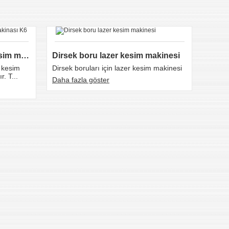
Hızlı boru ve profil lazer kesim makinası K6
Dirsek boru lazer kesim makinesi
 kesim
Dirsek boruları için lazer kesim makinesi
Ekono
. T...
boru v
Daha fazla göster
Daha f