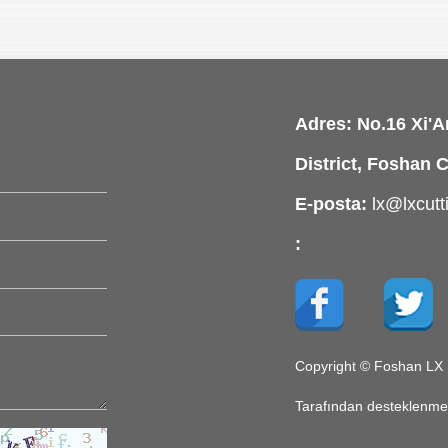
Adres: No.16 Xi'
District, Foshan C
E-posta:
lx@lxcut
:
Copyright © Foshan LX L
Tarafından desteklenme