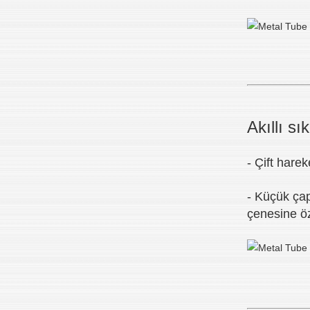
Akıllı s
- Çift hare
- Küçük çap
çenesine öz