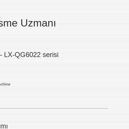
esme Uzmanı
 – LX-QG6022 serisi
ımı