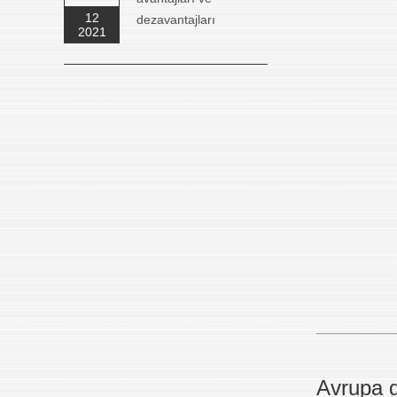
12
dezavantajları
2021
Avrupa g