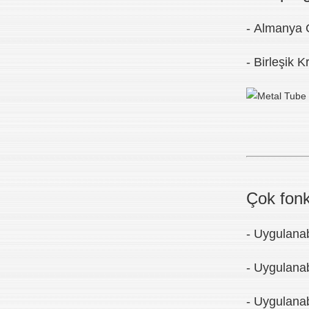
- Almanya 
- Birleşik 
Çok fonk
- Uygulanabi
- Uygulana
- Uygulanab