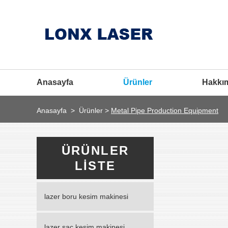
Anasayfa
Ürünler
Hakkı
Anasayfa
>
Ürünler
>
Metal Pipe Production Equipment
ÜRÜNLER
LISTE
lazer boru kesim makinesi
lazer sac kesim makinesi