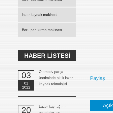
lazer kaynak makinesi
Boru pah kırma makinası
HABER LISTESI
Otomotiv parça
03
Paylaş
üretiminde akıllı lazer
01
kaynak teknolojisi
2022
Açı
Lazer kaynağının
20
avantajları ve