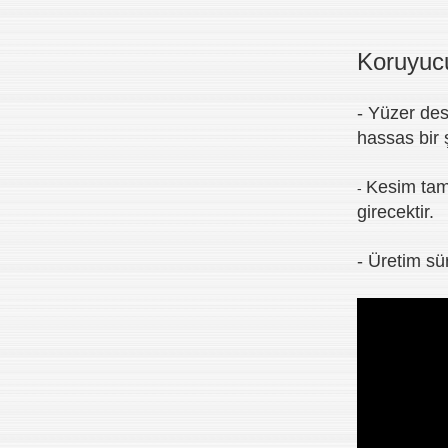
Koruyucu
- Yüzer de
hassas bir 
Kesim tam
-
girecektir.
- Üretim sür